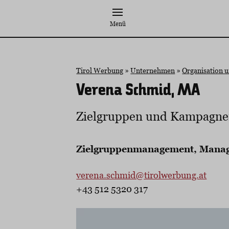
Zum
Inhalt
Menü
springen
Tirol Werbung
»
Unternehmen
»
Organisation 
Verena Schmid, MA
Zielgruppen und Kampagn
Zielgruppenmanagement, Manage
verena.schmid@tirolwerbung.at
+43 512 5320 317