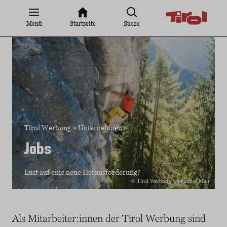
Zum
Inhalt
Menü
Startseite
Suche
springen
Tirol Werbung
»
Unternehmen
»
Jobs
Lust auf eine neue Herausforderung?
© Tirol Werbung / Johannes Mair
Als Mitarbeiter:innen der Tirol Werbung sind