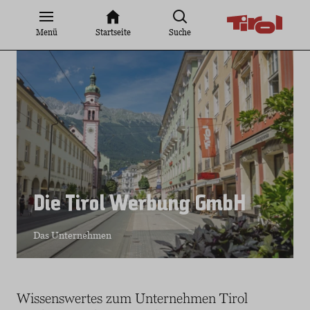
Zum
Inhalt
Menü
Startseite
Suche
springen
Die Tirol Werbung GmbH
Das Unternehmen
Wissenswertes zum Unternehmen Tirol