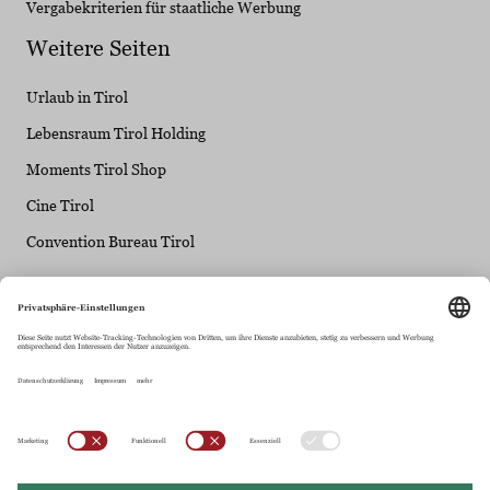
Vergabekriterien für staatliche Werbung
Weitere Seiten
Urlaub in Tirol
Lebensraum Tirol Holding
Moments Tirol Shop
Cine Tirol
Convention Bureau Tirol
Tirol Werbung - ein Unternehmen der Lebensraum
Tirol Gruppe
Maria-Theresien-Straße 55 • 6020 Innsbruck