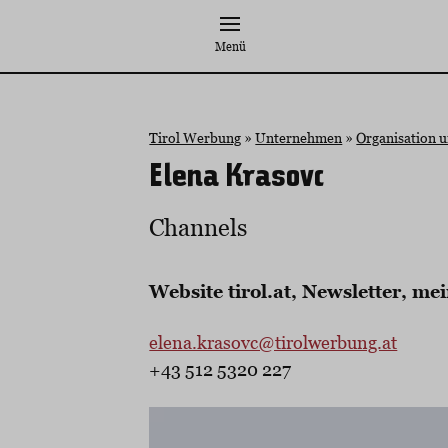
Zum
Inhalt
Menü
springen
Tirol Werbung
»
Unternehmen
»
Organisation 
Elena Krasovc
Channels
Website tirol.at, Newsletter, m
elena.krasovc@tirolwerbung.at
+43 512 5320 227