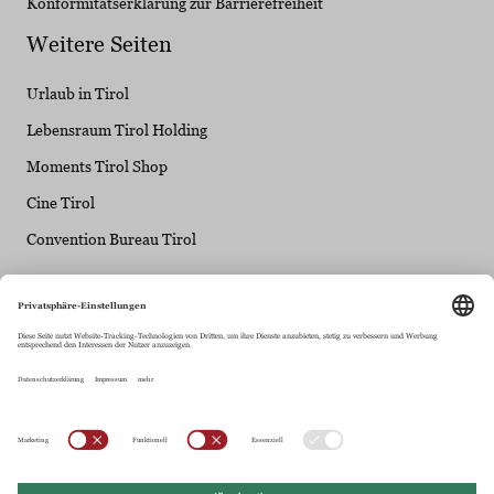
Konformitätserklärung zur Barrierefreiheit
Weitere Seiten
Urlaub in Tirol
Lebensraum Tirol Holding
Moments Tirol Shop
Cine Tirol
Convention Bureau Tirol
Tirol Werbung - ein Unternehmen der Lebensraum
Tirol Gruppe
Maria-Theresien-Straße 55 • 6020 Innsbruck