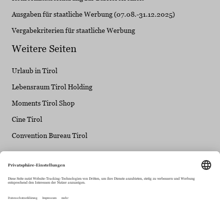
Ausgaben für staatliche Werbung (07.08.-31.12.2025)
Vergabekriterien für staatliche Werbung
Weitere Seiten
Urlaub in Tirol
Lebensraum Tirol Holding
Moments Tirol Shop
Cine Tirol
Convention Bureau Tirol
Tirol Werbung - ein Unternehmen der Lebensraum
Tirol Gruppe