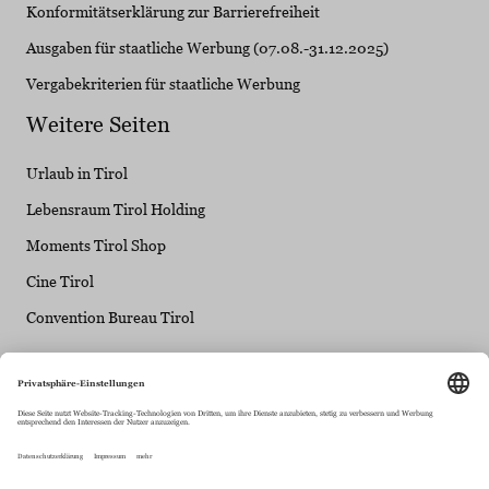
Konformitätserklärung zur Barrierefreiheit
Ausgaben für staatliche Werbung (07.08.-31.12.2025)
Vergabekriterien für staatliche Werbung
Weitere Seiten
Urlaub in Tirol
Lebensraum Tirol Holding
Moments Tirol Shop
Cine Tirol
Convention Bureau Tirol
Tirol Werbung - ein Unternehmen der Lebensraum